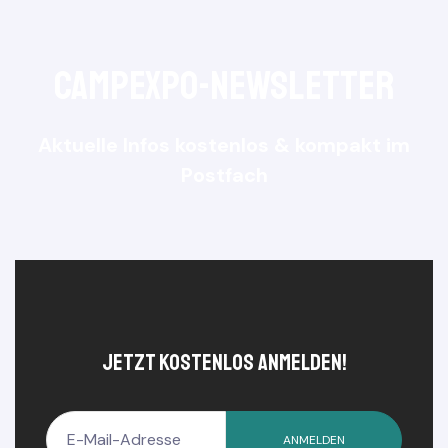
e
CampExpo-NewsLetter
Aktuelle Infos kostenlos & kompakt im
Postfach
jetzt kostenlos anmelden!
ANMELDEN