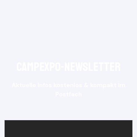
CampExpo-NewsLetter
Aktuelle Infos kostenlos & kompakt im
Postfach