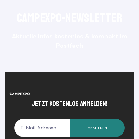
e
CampExpo-NewsLetter
Aktuelle Infos kostenlos & kompakt im
Postfach
jetzt kostenlos anmelden!
ANMELDEN